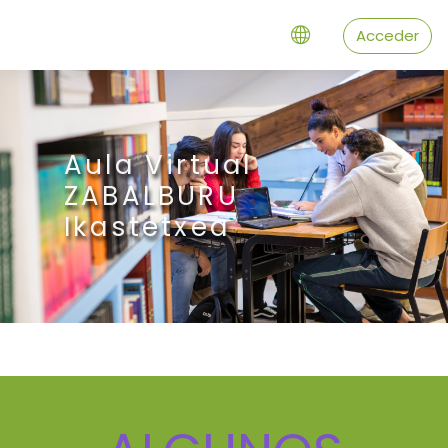
Salta al contenido principal
Acceder
Aula Virtual
ZABALBURU
Ikastetxea